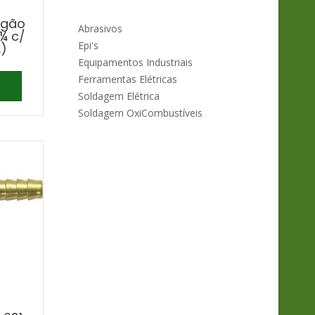
igão
Abrasivos
 ¼ c/
Epi's
¼)
Equipamentos Industriais
Ferramentas Elétricas
Soldagem Elétrica
Soldagem OxiCombustíveis