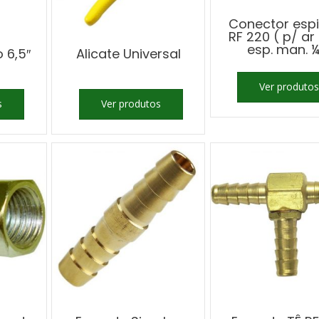
Conector esp
RF 220 ( p/ ar
esp. man. 
o 6,5″
Alicate Universal
Ver produtos
s
Ver produtos