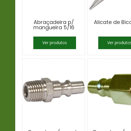
Abraçadeira p/
Alicate de Bic
mangueira 5/16
Ver produtos
Ver produto