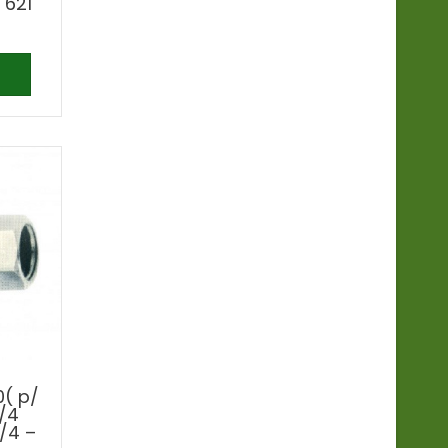
 621
0( p/
/4
/4 –