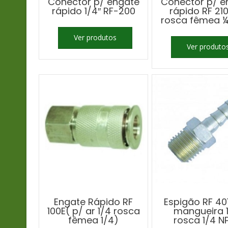
Conector p/ engate
Conector p/ e
rápido 1/4″ RF-200
rápido RF 210
rosca fêmea ¼
Ver produtos
Ver produto
Engate Rápido RF
Espigão RF 401
100E( p/ ar 1/4 rosca
mangueira 
fêmea 1/4)
rosca 1/4 N