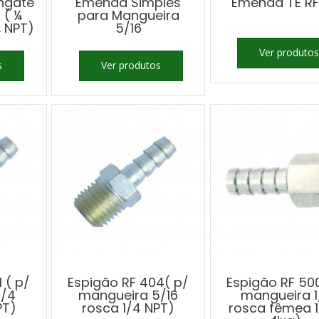
ngate
Emenda Simples
Emenda TÊ RF
 ( ¼
para Mangueira
 NPT)
5/16
Ver produtos
s
Ver produtos
 ( p/
Espigão RF 404( p/
Espigão RF 50
1/4
mangueira 5/16
mangueira 1
PT)
rosca 1/4 NPT)
rosca fêmea 1