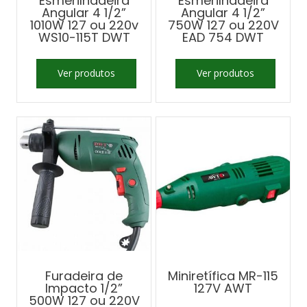
Esmerilhadeira
Esmerilhadeira
Angular 4 1/2”
Angular 4 1/2”
1010W 127 ou 220v
750W 127 ou 220V
WS10-115T DWT
EAD 754 DWT
Ver produtos
Ver produtos
Furadeira de
Miniretífica MR-115
Impacto 1/2”
127V AWT
500W 127 ou 220V