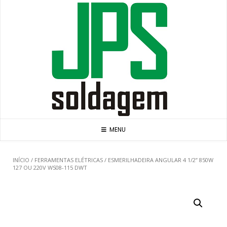
Skip
to
content
MENU
INÍCIO
/
FERRAMENTAS ELÉTRICAS
/ ESMERILHADEIRA ANGULAR 4 1/2” 850W
127 OU 220V WS08-115 DWT