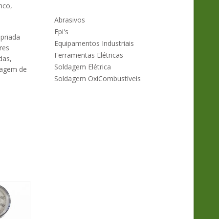
nco,
Abrasivos
Epi's
priada
Equipamentos Industriais
res
Ferramentas Elétricas
das,
Soldagem Elétrica
nhagem de
Soldagem OxiCombustíveis