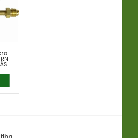
ara
FRN
RÁS
itiba