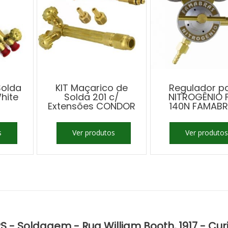
Solda
KIT Maçarico de
Regulador p
hite
Solda 201 c/
NITROGÊNIO 
Extensões CONDOR
140N FAMAB
s
Ver produtos
Ver produtos
S - Soldagem - Rua William Booth, 1917 - Cur