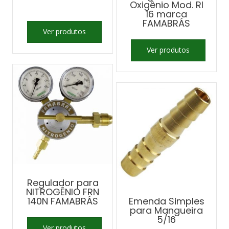
Oxigênio Mod. RI
16 marca
FAMABRÁS
Ver produtos
Ver produtos
Regulador para
NITROGÊNIO FRN
140N FAMABRÁS
Emenda Simples
para Mangueira
5/16
Ver produtos