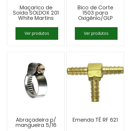
Maçarico de
Bico de Corte
Solda SOLDOX 201
1503 para
White Martins
Oxigênio/GLP
Ver produtos
Ver produtos
Abraçadeira p/
Emenda TÊ RF 621
mangueira 5/16