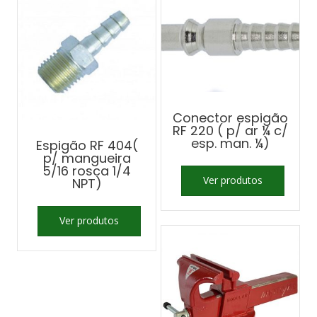
Conector espigão
RF 220 ( p/ ar ¼ c/
esp. man. ¼)
Espigão RF 404(
p/ mangueira
5/16 rosca 1/4
Ver produtos
NPT)
Ver produtos