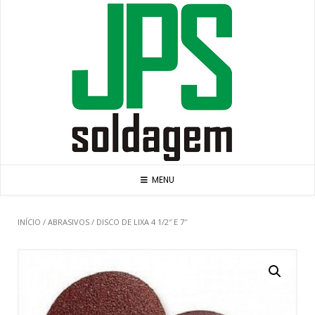
Skip
to
content
MENU
INÍCIO
/
ABRASIVOS
/ DISCO DE LIXA 4 1/2″ E 7″