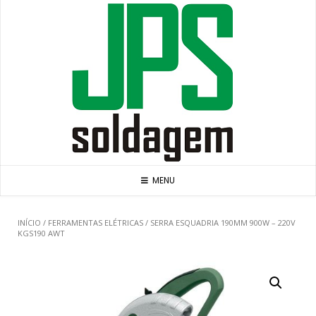
Skip
to
content
MENU
INÍCIO
/
FERRAMENTAS ELÉTRICAS
/ SERRA ESQUADRIA 190MM 900W – 220V
KGS190 AWT