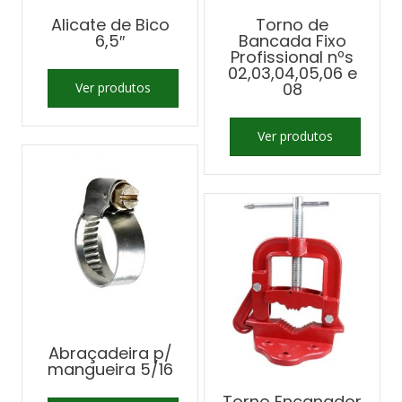
Alicate de Bico
Torno de
6,5″
Bancada Fixo
Profissional nºs
02,03,04,05,06 e
08
Ver produtos
Ver produtos
Abraçadeira p/
mangueira 5/16
Torno Encanador